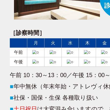
［診察時間］
月
火
水
木
金
午前
午後
午前 10：30～13：00／午後 15：00～
■
年中無休（年末年始・アトレヴィ休
■
社保・国保・生保 各種取り扱い
■
土日祝日
は大変混み合いますので、