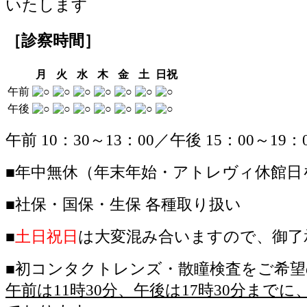
［診察時間］
月
火
水
木
金
土
日祝
午前
午後
午前 10：30～13：00／午後 15：00～19：
■
年中無休（年末年始・アトレヴィ休館日
■
社保・国保・生保 各種取り扱い
■
土日祝日
は大変混み合いますので、御了
■
初コンタクトレンズ・散瞳検査をご希望
午前は11時30分、午後は17時30分まで